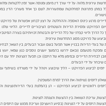
ות עירונית מלווה על ידי עורך דין מיומן ומנוסה אשר זמין ללקוחות ומלוו
לל במתן פתרונות למחלוקות שמתעוררות. לשם כך אחד מעורכי הדין במש
שורים.
דיירים מרגע כינוס האספה וההחלטה על רצון לבחון אפשרות של פרויקט מס
לסיום הפרויקט ומסירת הדירות והשטחים הציבוריים לדיירים. הליווי שלנו
כל הדרך וליווי קפדני של כלל הדיירים והבטחת זכויותיהם בצורה המיטבית
ביצוע של פרויקט מסוג התחדשות עירונית:
ת של בעלי הדירות בבניין אשר תפעל בשם ועבור הבעלים, בין השאר, לבחיר
ים ומפקח מטעמם (ובאם ידרשו בהמשך יועצים נוספים כגון שמאי, יועץ בי
ובן לבחירת הדיירים ובמימון מלא של היזם)) וכן תפעל הנציגות יחד עם הי
ם שיבחר על ידי הבעלים.
יזמים לביצוע הפרויקט – הליך שיבוצע וינוהל על ידי משרדנו בשיתוף עם
 ליזמים רלוונטיים לביצוע הפרויקט – הן בהמלצת בעלי הדירות/נציגות ו