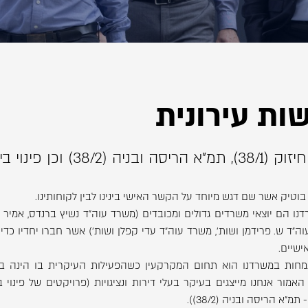
ת עירונית
סה ובניה (38/2) וכן פינוי בינוי.
 בוטיק אשר שם דגש מיוחד על הקשר האישי בינינו לבין לקוחותינו.
דנו הם יוצאי משרדים גדולים ומכובדים (משרד עוה"ד נשיץ ברנדס, אמיר ו
וה"ד ש. פרידמן ושות', משרד עוה"ד עדי קפלן ושות') אשר חברו יחדיו כ
אישיים.
חות במשרדנו הוא תחום המקרקעין כשהפעילות העיקרית בו הינה 
אמור אנחנו מייצגים בעיקר בעלי דירות ונציגויות (פרויקטים של פינוי ב