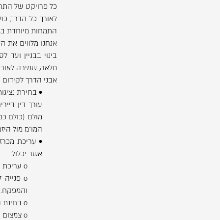
כל פרויקט של התחדש
לאורך כל הדרך, כו
התמחות מיוחדת בגי
אנחנו מלווים את ה
בינוי בבניין ועד 
מלאה, שמירה לאורך 
אבני הדרך לקידום ו
• בחירת נציגו
עורך דין דייר
מולם (כולם כמ
המו"מ מול היז
• עריכת מכרז 
אשר יכלול:
o עריכת שאלון ליזמים (שיתווה את הדרך למו"מ המשפטי).
o פנייה
והמפקח.
o בחינת הצעות, עריכת השוואה בין ההצעות והצגתה לנציגות.