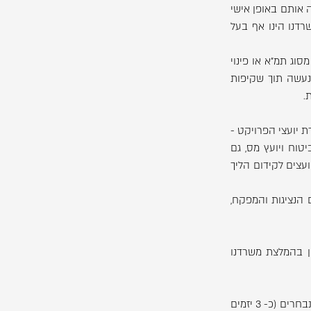
ה אותם באופן אישי
רדנו הינו אף בעל
וג תמ"א או פינוי
 נעשה תוך שקיפות
.
ת יועצי הפרויקט -
טוח ויועץ מס, גם
ועצים לקידום הליך
 הנציגות והמפקח,
הן בהמלצת משרדנו
o צמצום הצעות היזמים על ידי הנציגות (בסיוע היועצים) ועריכת מפגש עם היזמים הנבחרים (כ- 3 יזמים