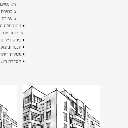
רלוונטיים)
o בחירת יזם נבחר על ידי הנציגות.
o עריכת כנס של הדיירים עם היזם הנבחר.
• ניהול מו"מ 
טכני ותכניות ע
• כינוס דיירי
• תכנון וביצוע
• מסירת דירו
• הסדרת רישום
לפתיחת
התמונה
בגדול
-
ז'בוטינסקי
+
38,