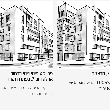
לפתיחת
לפתיחת
התמונה
התמונה
בגדול
בגדול
-
-
דון
פרויקט
+
+
יוסף
פינוי
7,
בינוי
הרצליה
ברחוב
ארלוזורוב
7,
בפתח
ה
פרויקט פינוי בינוי ברחוב
תקווה
ארלוזורוב 7, בפתח תקווה
פרויקט תמ"א 38/2 (הריסה ובניה) של
פרויקט הריסה של 13 בניינים והק
מבנים חדשים.