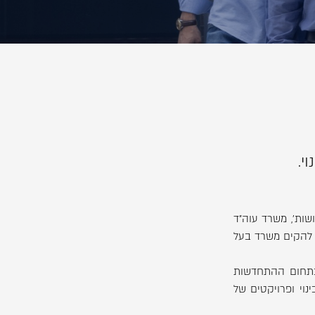
שות', משרד עוה"ד
די להקים משרד בעל
בתחום ההתחדשות
ינוי ופרויקטים של