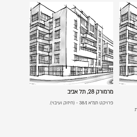
לפתיחת
התמונה
בגדול
-
מרמורק
+
28,
תל
אביב
מרמורק 28, תל אביב
פרויקט תמ"א 38/1 - (חיזוק ועיבוי).
מת