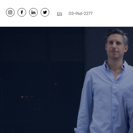
twitter
linkedin
לעמוד
מישר
03-946-2277
EN
link
link
הפייסבוק
ושות
של
באינסטגרם
מישר
ושות